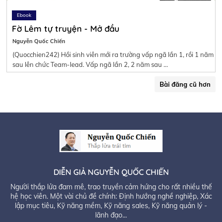
Ebook
Fờ Lêm tự truyện - Mở đầu
Nguyễn Quốc Chiến
(Quocchien242) Hồi sinh viên mới ra trường vấp ngã lần 1, rồi 1 năm
sau lên chức Team-lead. Vấp ngã lần 2, 2 năm sau …
Bài đăng cũ hơn
DIỄN GIẢ NGUYỄN QUỐC CHIẾN
Người thắp lửa đam mê, trao truyền cảm hứng cho rất nhiều thế
hệ học viên. Một vài chủ đề chính: Định hướng nghề nghiệp, Xác
lập mục tiêu, Kỹ năng mềm, Kỹ năng sales, Kỹ năng quản lý -
lãnh đạo...