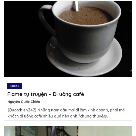
Ebook
Flame tự truyện – Đi uống café
Nguyễn Quốc Chiến
(Quocchien242) Những năm đầu mới đi làm kinh doanh, phải mời
khách đi uống cafe nhiều quá nên anh "chung thủy&qu…