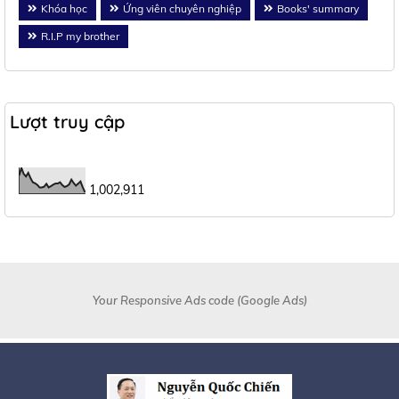
Khóa học
Ứng viên chuyên nghiệp
Books' summary
R.I.P my brother
Lượt truy cập
1,002,911
Your Responsive Ads code (Google Ads)