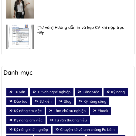
[Tư vấn] Hướng dẫn in và kẹp CV khi nộp trực
tiếp
Danh mục
Tư vấn
Tư vấn nghề nghiệp
Công việc
Kỹ năng
Đào tạo
Sự kiện
Blog
Kỹ năng sống
Kỹ năng tìm việc
Làm chủ sự nghiệp
Ebook
Kỹ năng làm việc
Tư vấn thương hiệu
Kỹ năng khởi nghiệp
Chuyện kể về anh chàng Fờ Lêm